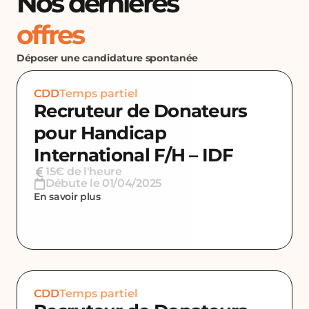
Nos dernières
offres
Déposer une candidature spontanée
CDD
Temps partiel
Recruteur de Donateurs
pour Handicap
International F/H – IDF
15€ de l'heure
Débute le 01/04/2025
En savoir plus
CDD
Temps partiel