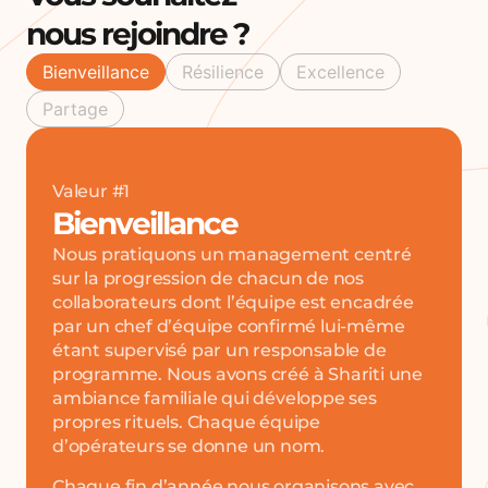
nous rejoindre ?
Bienveillance
Résilience
Excellence
Partage
Valeur #1
Bienveillance
Nous pratiquons un management centré
sur la progression de chacun de nos
collaborateurs dont l’équipe est encadrée
par un chef d’équipe confirmé lui-même
étant supervisé par un responsable de
programme. Nous avons créé à Shariti une
ambiance familiale qui développe ses
propres rituels. Chaque équipe
d’opérateurs se donne un nom.
Chaque fin d’année nous organisons avec