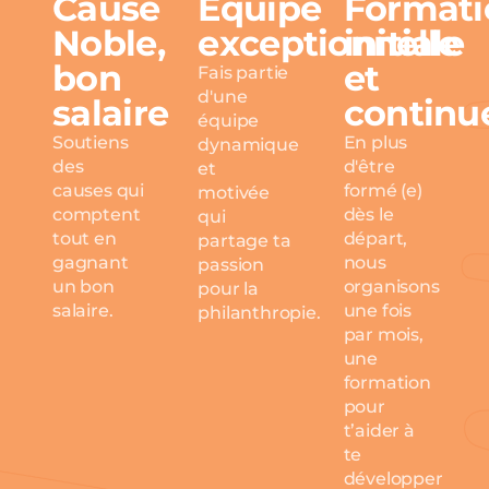
Cause
Équipe
Formati
Noble,
exceptionnelle
initiale
bon
et
Fais partie
d'une
salaire
continu
équipe
Soutiens
En plus
dynamique
des
d'être
et
causes qui
formé (e)
motivée
comptent
dès le
qui
tout en
départ,
partage ta
gagnant
nous
passion
un bon
organisons
pour la
salaire.
une fois
philanthropie.
par mois,
une
formation
pour
t’aider à
te
développer