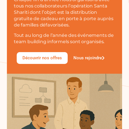
tous nos collaborateurs l’opération Santa
Shariti dont l’objet est la distribution
gratuite de cadeau en porte à porte auprès
de familles défavorisées.
Tout au long de l’année des événements de
team building informels sont organisés.
Découvrir nos offres
Nous rejoindre