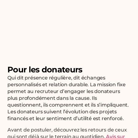
Gérer le consentement
Pour offrir les meilleures expériences, nous utilisons des technologies
telles que les cookies pour stocker et/ou accéder aux informations des
Pour les donateurs
appareils. Le fait de consentir à ces technologies nous permettra de
traiter des données telles que le comportement de navigation ou les ID
Qui dit présence régulière, dit échanges
uniques sur ce site. Le fait de ne pas consentir ou de retirer son
personnalisés et relation durable. La mission fixe
consentement peut avoir un effet négatif sur certaines caractéristiques
permet au recruteur d’engager les donateurs
et fonctions.
plus profondément dans la cause. Ils
questionnent, ils comprennent et ils s’impliquent.
Accepter
Les donateurs suivent l’évolution des projets
financés et leur sentiment d’utilité est renforcé.
Refuser
Avant de postuler, découvrez les retours de ceux
qui sont déjà sur le terrain au quotidien.
Avis sur
Voir les préférences