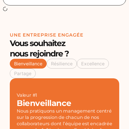
UNE ENTREPRISE ENGAGÉE
Vous souhaitez
nous rejoindre ?
Bienveillance
Résilience
Excellence
Partage
Valeur #1
Bienveillance
Nous pratiquons un management centré
sur la progression de chacun de nos
collaborateurs dont l’équipe est encadrée