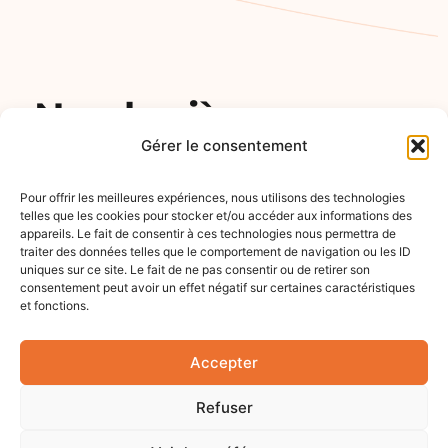
Nos dernières
Gérer le consentement
offres
Déposer une candidature spontanée
Pour offrir les meilleures expériences, nous utilisons des technologies
telles que les cookies pour stocker et/ou accéder aux informations des
appareils. Le fait de consentir à ces technologies nous permettra de
CDD
Temps partiel
traiter des données telles que le comportement de navigation ou les ID
Recruteur de Donateurs
uniques sur ce site. Le fait de ne pas consentir ou de retirer son
consentement peut avoir un effet négatif sur certaines caractéristiques
pour Handicap
et fonctions.
International F/H – IDF
15€ de l'heure
Accepter
Débute le 01/04/2025
En savoir plus
Refuser