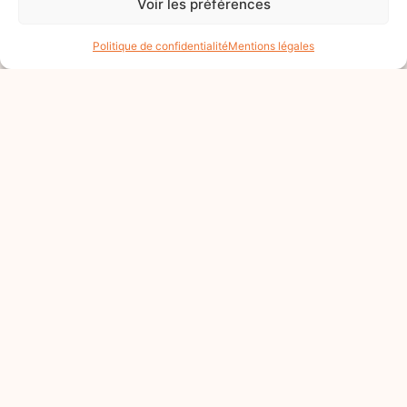
Voir les préférences
Politique de confidentialité
Mentions légales
CDD
Temps partiel
Recruteur de Donateurs
pour La Chaîne De
l’Espoir F/H – IDF
15€ de l'heure
Débute le 01/04/2025
En savoir plus
CDD
Temps partiel
Recruteur de Donateurs
H/F en Porte-à-Porte –