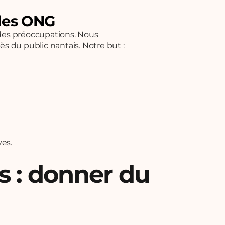
 des ONG
r des préoccupations. Nous
s du public nantais. Notre but :
ves.
s : donner du