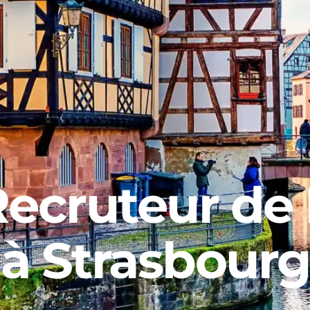
ecruteur de
à Strasbourg